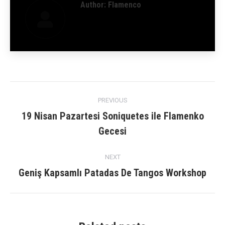
Author:
Flamenco
Post
PREVIOUS
navigation
19 Nisan Pazartesi Soniquetes ile Flamenko
Previous
Gecesi
post:
NEXT
Geniş Kapsamlı Patadas De Tangos Workshop
Next
post: