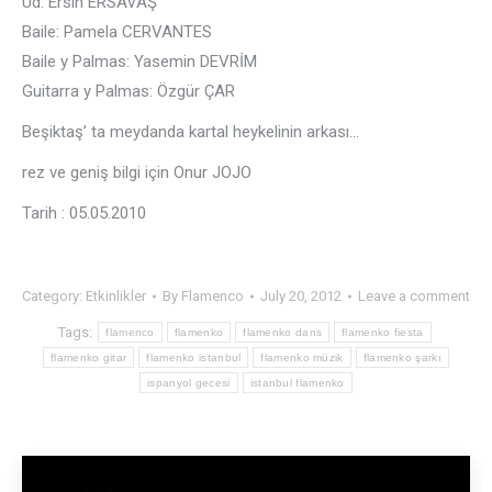
Ud: Ersin ERSAVAŞ
Baile: Pamela CERVANTES
Baile y Palmas: Yasemin DEVRİM
Guitarra y Palmas: Özgür ÇAR
Beşiktaş’ ta meydanda kartal heykelinin arkası…
rez ve geniş bilgi için Onur JOJO
Tarih : 05.05.2010
Category:
Etkinlikler
By
Flamenco
July 20, 2012
Leave a comment
Tags:
flamenco
flamenko
flamenko dans
flamenko fiesta
flamenko gitar
flamenko istanbul
flamenko müzik
flamenko şarkı
ispanyol gecesi
istanbul flamenko