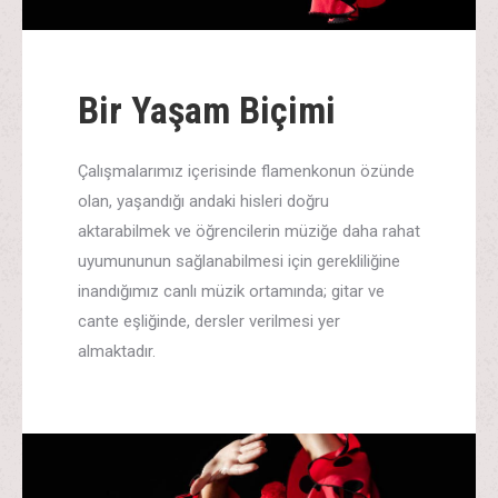
Bir Yaşam Biçimi
Çalışmalarımız içerisinde flamenkonun özünde
olan, yaşandığı andaki hisleri doğru
aktarabilmek ve öğrencilerin müziğe daha rahat
uyumununun sağlanabilmesi için gerekliliğine
inandığımız canlı müzik ortamında; gitar ve
cante eşliğinde, dersler verilmesi yer
almaktadır.