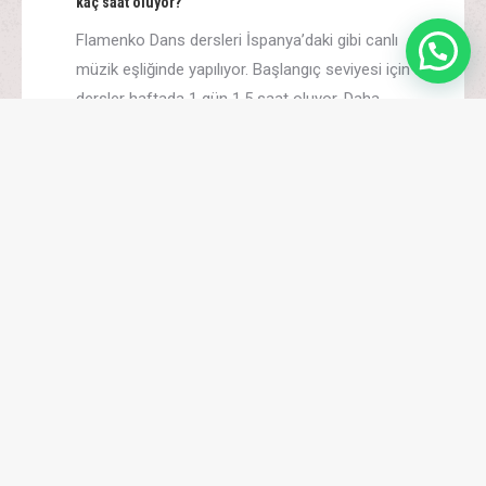
kaç saat oluyor?
Flamenko Dans dersleri İspanya’daki gibi canlı
müzik eşliğinde yapılıyor. Başlangıç seviyesi için
dersler haftada 1 gün 1,5 saat oluyor. Daha
sonrasında gün ve saatleri, teknik ve ekstra
koreografi dersleri ile öğrenci kendi programı
doğrultusunda artırabiliyor.
Flamenko Gitar dersleri haftada kaç gün ve
saat oluyor?
Online dersleriniz var mı?
Yıl sonu konseriniz oluyor mu?
Flamenko Gitar dersi için gitar bilmek
gerekiyor mu?
Flamenko dans dersine gelirken nasıl