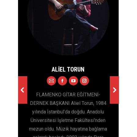
ALİEL TORUN
E-
Facebook
YouTube
Instagram
mail
an
FLAMENKO GİTAR EĞİTMENİ-
F
na
DERNEK BAŞKANI Aliel Torun, 1984
Y
yılında İstanbul’da doğdu. Anadolu
e
Üniversitesi İşletme Fakültesi’nden
A
cı
mezun oldu. Müzik hayatına bağlama