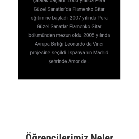
ne
çalarak başladı. 2003 yılında Pera
eki
Güzel Sanatlar’da Flamenko Gitar
S
im
eğitimine başladı. 2007 yılında Pera
S
e
Güzel Sanatlar Flamenko Gitar
Y
li
bölümünden mezun oldu. 2005 yılında
en
Avrupa Birliği Leonardo da Vinci
projesine seçildi. İspanya’nın Madrid
şehrinde Amor de…
Sa
Öğrencilerimiz Neler