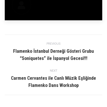
Post
PREVIOUS
navigation
Flamenko İstanbul Derneği Gösteri Grubu
Previous
“Soniquetes” ile İspanyol Gecesi!!!
post:
NEXT
Carmen Cervantes ile Canlı Müzik Eşliğinde
Next
Flamenko Dans Workshop
post: