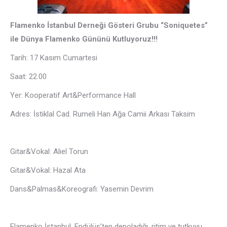
Flamenko İstanbul Derneği Gösteri Grubu “Soniquetes”
ile Dünya Flamenko Gününü Kutluyoruz!!!
Tarih: 17 Kasım Cumartesi
Saat: 22.00
Yer: Kooperatif Art&Performance Hall
Adres: İstiklal Cad. Rumeli Han Ağa Camii Arkası Taksim
Gitar&Vokal: Aliel Torun
Gitar&Vokal: Hazal Ata
Dans&Palmas&Koreografi: Yasemin Devrim
Flamenko İstanbul, Endülüs’ten depoladığı, ritim ve tutkuyu