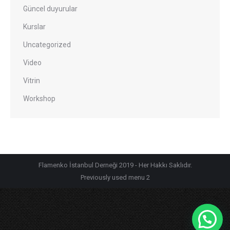
Güncel duyurular
Kurslar
Uncategorized
Video
Vitrin
Workshop
Flamenko İstanbul Derneği 2019 - Her Hakkı Saklıdır.
Previously used menu 2