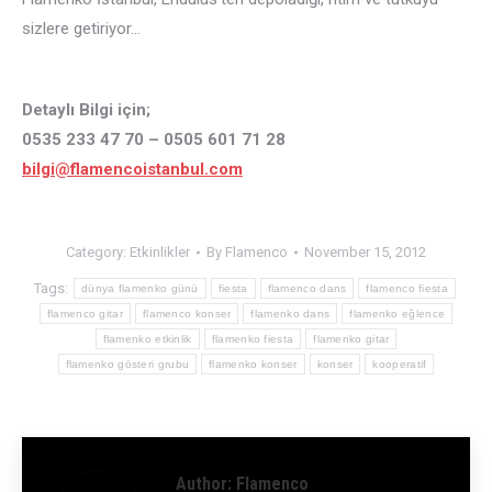
sizlere getiriyor…
Detaylı Bilgi için;
0535 233 47 70 – 0505 601 71 28
bilgi@flamencoistanbul.com
Category:
Etkinlikler
By
Flamenco
November 15, 2012
Tags:
dünya flamenko günü
fiesta
flamenco dans
flamenco fiesta
flamenco gitar
flamenco konser
flamenko dans
flamenko eğlence
flamenko etkinlik
flamenko fiesta
flamenko gitar
flamenko gösteri grubu
flamenko konser
konser
kooperatif
Author:
Flamenco