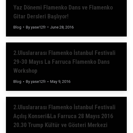
Yaz Dönemi Flamenko Dans ve Flamenko
Gitar Dersleri Başlıyor!
Blog
By
yase12fr
June 28, 2016
2.Uluslararası Flamenko İstanbul Festivali
29-30 Mayıs La Farruca Flamenko Dans
Workshop
Blog
By
yase12fr
May 9, 2016
2.Uluslararası Flamenko İstanbul Festivali
Açılış Konseri&La Farruca 28 Mayıs 2016
20.30 Trump Kültür ve Gösteri Merkezi