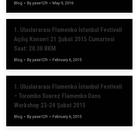
Blog
By
yase12fr
May 9, 2016
1. Uluslararası Flamenko İstanbul Festivali
Açılış Konseri 21 Şubat 2015 Cumartesi
Saat: 20.30 BKM
Blog
By
yase12fr
February 6, 2015
1. Uluslararası Flamenko İstanbul Festivali
– Torombo Suarez Flamenko Dans
Workshop 23-24 Şubat 2015
Blog
By
yase12fr
February 6, 2015