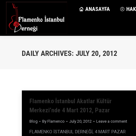
ANASAYFA
ANASAYFA
HAK
HAK
DAILY ARCHIVES:
JULY 20, 2012
Flamenko İstanbul Akatlar Kültür
Merkezi’nde 4 Mart 2012, Pazar
Blog
By
Flamenco
July 20, 2012
Leave a comment
FLAMENKO İSTANBUL DERNEĞİ, 4 MART PAZAR