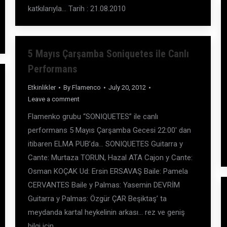
katkılarıyla… Tarih : 21.08.2010
5 Mayıs Çarşamba Soniquetes ile Canlı
Performans
Etkinlikler
By
Flamenco
July 20, 2012
Leave a comment
Flamenko grubu “SONIQUETES” ile canlı
performans 5 Mayıs Çarşamba Gecesi 22:00′ dan
itibaren ELMA PUB’da… SONIQUETES Guitarra y
Cante: Murtaza TORUN, Hazal ATA Cajon y Cante:
Osman KOÇAK Ud: Ersin ERSAVAŞ Baile: Pamela
CERVANTES Baile y Palmas: Yasemin DEVRİM
Guitarra y Palmas: Özgür ÇAR Beşiktaş’ ta
meydanda kartal heykelinin arkası… rez ve geniş
bilgi için…