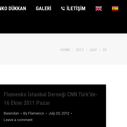
NKO DÜKKAN
NKO DÜKKAN
GALERİ
GALERİ
İLETİŞİM
İLETİŞİM
You are here:
HOME
2012
JULY
20
Flamenko İstanbul Derneği CNN Türk’de-
16 Ekim 2011 Pazar
Basından
By
Flamenco
July 20, 2012
Leave a comment