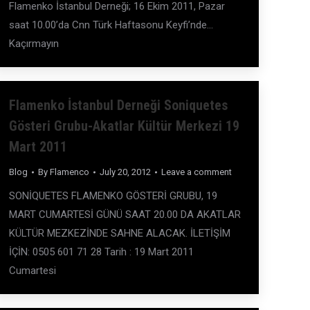
Flamenko İstanbul Derneği; 16 Ekim 2011, Pazar
saat 10.00’da Cnn Türk Haftasonu Keyfi’nde…
Kaçırmayın
Flamenko İstanbul Derneği Soniquetes
Gösteri Grubu-Akatlar Kültür Merkezi 19
Mart 2011
Blog
By
Flamenco
July 20, 2012
Leave a comment
SONİQUETES FLAMENKO GÖSTERİ GRUBU, 19
MART CUMARTESİ GÜNÜ SAAT 20.00 DA AKATLAR
KÜLTÜR MEZKEZİNDE SAHNE ALACAK. İLETİŞİM
İÇİN: 0505 601 71 28 Tarih : 19 Mart 2011
Cumartesi