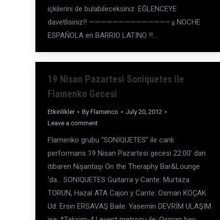
içkilerini de bulabileceksiniz. EĞLENCEYE
davetlisiniz!! —————————————– ¡¡ NOCHE
ESPAÑOLA en BARRIO LATINO !!…
19 Nisan Pazartesi Soniquetes ile
Flamenko Gecesi
Etkinlikler
By
Flamenco
July 20, 2012
Leave a comment
Flamenko grubu “SONIQUETES” ile canlı
performans 19 Nisan Pazartesi gecesi 22:00′ dan
itibaren Nişantaşı On the Theraphy Bar&Lounge
‘da… SONIQUETES Guitarra y Cante: Murtaza
TORUN, Hazal ATA Cajon y Cante: Osman KOÇAK
Ud: Ersin ERSAVAŞ Baile: Yasemin DEVRİM ULAŞIM
ise; *Taksim-4 Levent metrosu ile; Osman bey