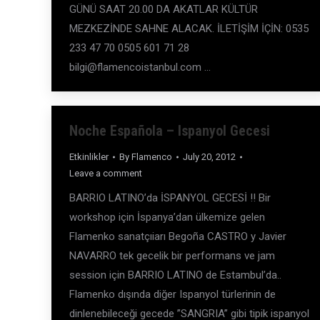
GÜNÜ SAAT 20.00 DA AKATLAR KÜLTÜR
MEZKEZİNDE SAHNE ALACAK. İLETİŞİM İÇİN: 0535
233 47 70 0505 601 71 28
bilgi@flamencoistanbul.com …
Noche Española – Ispanyol Gecesi
Etkinlikler
By
Flamenco
July 20, 2012
Leave a comment
BARRIO LATINO’da İSPANYOL GECESİ !! Bir
workshop için İspanya’dan ülkemize gelen
Flamenko sanatçıiarı Begoña CASTRO y Javier
NAVARRO tek gecelik bir performans ve jam
session için BARRIO LATINO de Estambul’da..
Flamenko dışında diğer Ispanyol türlerinin de
dinlenebileceği gecede ”SANGRIA” gibi tipik ispanyol