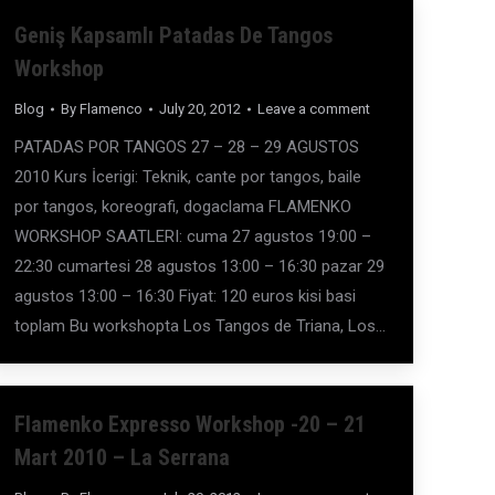
Geniş Kapsamlı Patadas De Tangos
Workshop
Blog
By
Flamenco
July 20, 2012
Leave a comment
PATADAS POR TANGOS 27 – 28 – 29 AGUSTOS
2010 Kurs İcerigi: Teknik, cante por tangos, baile
por tangos, koreografi, dogaclama FLAMENKO
WORKSHOP SAATLERI: cuma 27 agustos 19:00 –
22:30 cumartesi 28 agustos 13:00 – 16:30 pazar 29
agustos 13:00 – 16:30 Fiyat: 120 euros kisi basi
toplam Bu workshopta Los Tangos de Triana, Los…
Flamenko Expresso Workshop -20 – 21
Mart 2010 – La Serrana