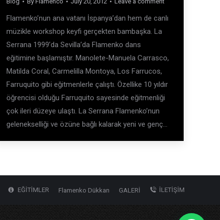
Blog
By
Flamenco
July 20, 2012
Leave a comment
Flamenko’nun ana vatanı İspanya’dan hem de canlı
müzikle workshop keyfi gerçekten bambaşka. La
Serrana 1999’da Sevilla’da Flamenko dans
eğitimine başlamıştır. Manolete-Manuela Carrasco,
Matilda Coral, Carmelilla Montoya, Los Farrucos,
Farruquito gibi eğitmenlerle çalıştı. Özellike 10 yıldır
öğrencisi olduğu Farruquito sayesinde eğitmenliği
çok ileri düzeye ulaştı. La Serrana Flamenko’nun
gelenekselliği ve özüne bağlı kalarak yeni ve genç…
EĞİTİMLER
İLETİŞİM
Flamenko Dükkan
GALERİ