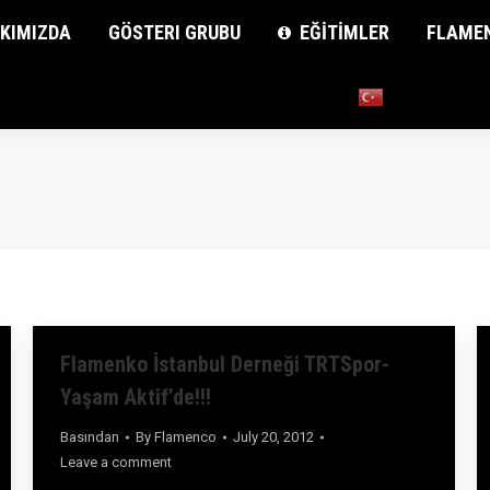
KIMIZDA
KIMIZDA
GÖSTERI GRUBU
GÖSTERI GRUBU
EĞİTİMLER
EĞİTİMLER
FLAME
FLAME
Flamenko İstanbul Derneği TRTSpor-
Yaşam Aktif’de!!!
Basından
By
Flamenco
July 20, 2012
Leave a comment