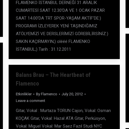
FLAMENKO İSTANBUL DERNEĞİ 31 ARALIK
CUMARTESİ SAAT 12.30’DA VE 1 OCAK PAZAR
SAAT 14.00’DA TRT SPOR-YAŞAM AKTİF’DE:)
PROGRAMI İZLEYEREK YENİ TAŞINDIĞIMIZ
ATÖLYEMİZİ VE DERSLERİMİZİ GÖREBİLİRSİNİZ:)
SAKIN KAÇIRMAYIN;) olééé FLAMENKO
İSTANBUL;) Tarih : 31.12.2011
Balans Brau – The Heartbeat of
Flamenco
Etkinlikler
By
Flamenco
July 20, 2012
Leave a comment
Gitar, Vokal : Murtaza TORUN Cajon, Vokal: Osman
KOÇAK Gitar, Vokal: Hazal ATA Gitar, Perküsyon,
Vokal: Miguel Vokal: Mar Saez Fazıl Studi NYC