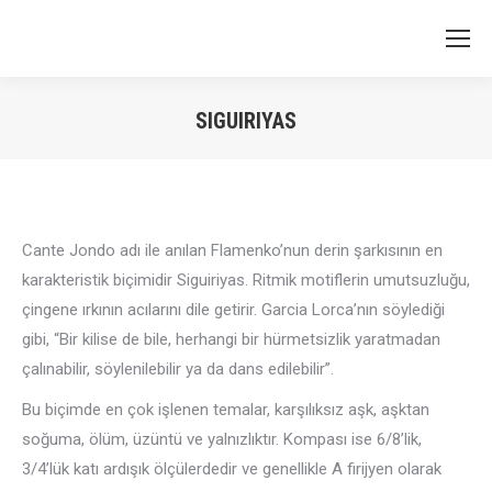
SIGUIRIYAS
You are here:
Cante Jondo adı ile anılan Flamenko’nun derin şarkısının en
karakteristik biçimidir Siguiriyas. Ritmik motiflerin umutsuzluğu,
çingene ırkının acılarını dile getirir. Garcia Lorca’nın söylediği
gibi, “Bir kilise de bile, herhangi bir hürmetsizlik yaratmadan
çalınabilir, söylenilebilir ya da dans edilebilir”.
Bu biçimde en çok işlenen temalar, karşılıksız aşk, aşktan
soğuma, ölüm, üzüntü ve yalnızlıktır. Kompası ise 6/8’lik,
3/4’lük katı ardışık ölçülerdedir ve genellikle A firijyen olarak