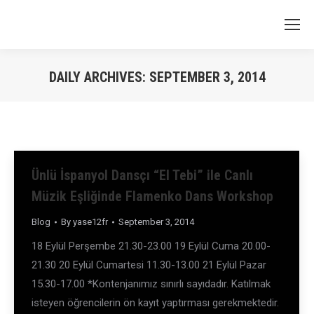
DAILY ARCHIVES:
SEPTEMBER 3, 2014
You are here:
Ünlü İspanyol Dansçı “El Tebi” ile Canlı
Müzik Eşliğinde Flamenko Dans Workshop
Blog
By
yase12fr
September 3, 2014
18 Eylül Perşembe 21.30-23.00 19 Eylül Cuma 20.00-
21.30 20 Eylül Cumartesi 11.30-13.00 21 Eylül Pazar
15.30-17.00 *Kontenjanımız sınırlı sayıdadır. Katılmak
isteyen öğrencilerin ön kayıt yaptırması gerekmektedir.