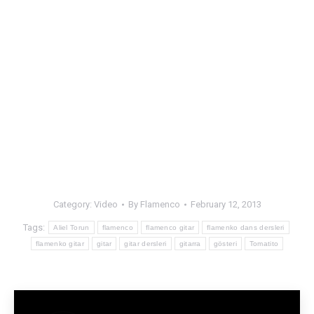
Category:
Video
By
Flamenco
February 12, 2013
Tags:
Aliel Torun
flamenco
flamenco gitar
flamenko dans dersleri
flamenko gitar
gitar
gitar dersleri
gitarra
gösteri
Tomatito