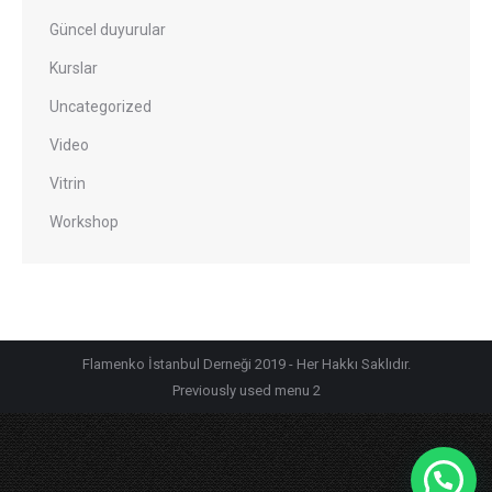
Güncel duyurular
Kurslar
Uncategorized
Video
Vitrin
Workshop
Flamenko İstanbul Derneği 2019 - Her Hakkı Saklıdır.
Previously used menu 2