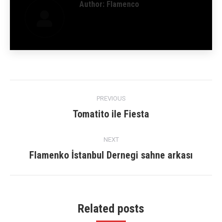
Author:
Flamenco
Post
PREVIOUS
navigation
Tomatito ile Fiesta
Previous
post:
NEXT
Flamenko İstanbul Dernegi sahne arkası
Next
post:
Related posts