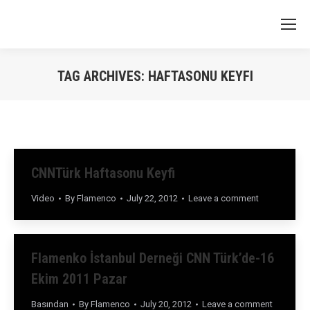
TAG ARCHIVES:
HAFTASONU KEYFI
You are here:
CNNTürk Haftasonu Keyfi
Video
By
Flamenco
July 22, 2012
Leave a comment
Flamenko İstanbul Derneği CNN Türk’de-16
Ekim 2011 Pazar
Basından
By
Flamenco
July 20, 2012
Leave a comment