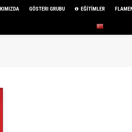
KIMIZDA
KIMIZDA
GÖSTERI GRUBU
GÖSTERI GRUBU
EĞİTİMLER
EĞİTİMLER
FLAME
FLAME