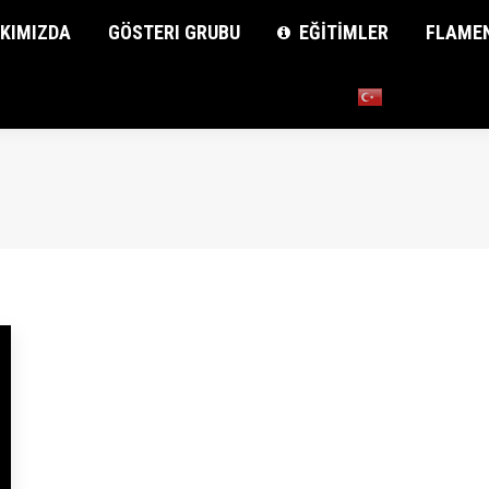
KIMIZDA
KIMIZDA
GÖSTERI GRUBU
GÖSTERI GRUBU
EĞİTİMLER
EĞİTİMLER
FLAME
FLAME