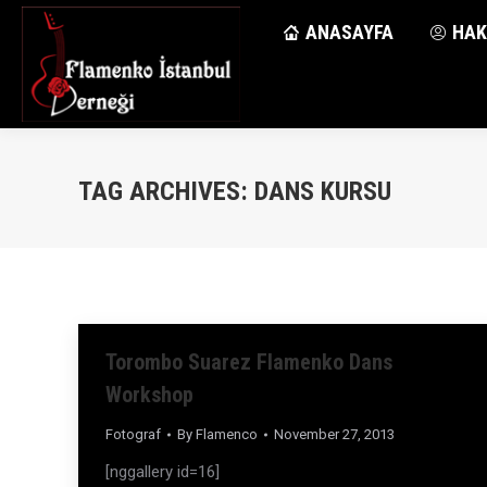
ANASAYFA
ANASAYFA
HAK
HAK
TAG ARCHIVES:
DANS KURSU
Torombo Suarez Flamenko Dans
Workshop
Fotograf
By
Flamenco
November 27, 2013
[nggallery id=16]